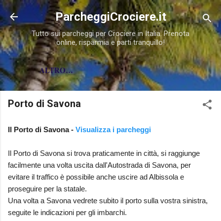
Passa ai contenuti principali
ParcheggiCrociere.it
Tutto sui parcheggi per Crociere in Italia. Prenota
online, risparmia e parti tranquillo!
ALTRO…
Porto di Savona
Il Porto di Savona -
Visualizza i parcheggi
Il Porto di Savona si trova praticamente in città, si raggiunge
facilmente una volta uscita dall'Autostrada di Savona, per
evitare il traffico è possibile anche uscire ad Albissola e
proseguire per la statale.
Una volta a Savona vedrete subito il porto sulla vostra sinistra,
seguite le indicazioni per gli imbarchi.