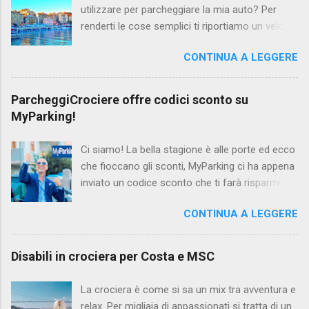
utilizzare per parcheggiare la mia auto? Per
renderti le cose semplici ti riportiamo un veloce
riassunto dei parcheggi del Porto di Savona con
CONTINUA A LEGGERE
caratteristiche (parcheggio coperto/scoperto,
tieni le chiavi, servizio navetta, servizio car
valet) e prezzi (8 giorni, calcolati nel periodo 1 -
ParcheggiCrociere offre codici sconto su
8 maggio, attenzione potrebbero cambiare!!!)
MyParking!
Parking Garage Alfa e Omega Dove si trova?
Nel centro città di Savona Tipo di parcheggio?
Ci siamo! La bella stagione è alle porte ed ecco
Coperto Tipo di servizio? Navetta - non puoi
che fioccano gli sconti, MyParking ci ha appena
tenere le chiavi Prezzo 98 EURO Parking Savona
inviato un codice sconto che ti farà risparmiare
Dove si trova? All'interno del porto Tipo di
un 10% sul preventivo per il tuo parcheggio per
parcheggio? Scoperto Tipo di servizio? a 2
CONTINUA A LEGGERE
crociere o traghetti in tutta italia! Il codice
passi dal terminal crociere - non puoi tenere le
sconto da inserire è: VQ6H8H Usarlo è
chiavi Prezzo 96 Euro
semplicissimo, vai su MyParking e registrati se
Disabili in crociera per Costa e MSC
non lo hai già fatto prima. Una volta registrato
tramite indirizzo mail e password, seleziona la
La crociera è come si sa un mix tra avventura e
tua destinazione (Esempio: Porto di Genova)
relax. Per migliaia di appassionati si tratta di un